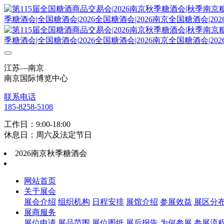
江苏—南京
南京国际博览中心
联系电话
185-8258-5108
工作日：9:00-18:00
休息日：周六及法定节日
2026南京秋季糖酒会
网站首页
关于展会
展会介绍
组织机构
日程安排
展馆介绍
参展效益
展区分
展商服务
展位申请
展品范围
展位图纸
展后报告
为何参展
参展流