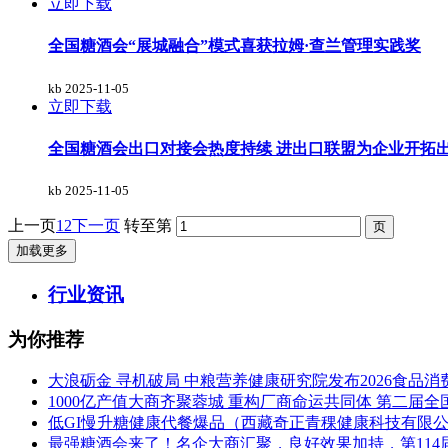
立即下载
全国糖酒会“展城融合”模式喜获拉姆·查兰管理实践奖
kb
2025-11-05
立即下载
全国糖酒会出口对接会热度持续 进出口联盟为企业开拓
kb
2025-11-05
上一页
1
2
下一页
转至第
加载更多
行业资讯
为你推荐
大浪砺金 寻机破局 中粮营养健康研究院发布2026食品
1000亿产值大商齐聚蓉城 重构厂商命运共同体 第二届
低GI慢升糖健康代餐爆品（西藏奇正青稞健康科技有限
最强糖酒会来了！名企大商汇聚，良好效果加持，第114