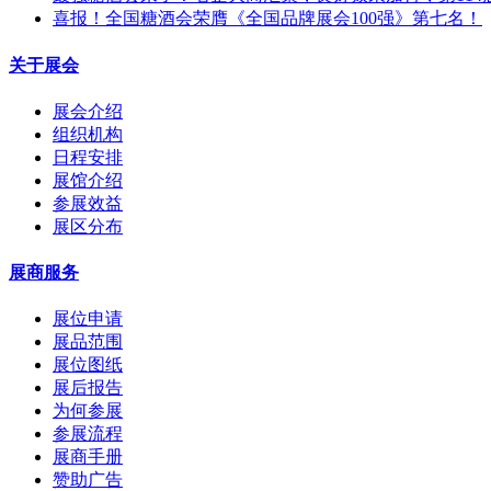
喜报！全国糖酒会荣膺《全国品牌展会100强》第七名！
关于展会
展会介绍
组织机构
日程安排
展馆介绍
参展效益
展区分布
展商服务
展位申请
展品范围
展位图纸
展后报告
为何参展
参展流程
展商手册
赞助广告