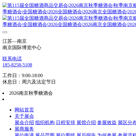
江苏—南京
南京国际博览中心
联系电话
185-8258-5108
工作日：9:00-18:00
休息日：周六及法定节日
2026南京秋季糖酒会
网站首页
关于展会
展会介绍
组织机构
日程安排
展馆介绍
参展效益
展区分
展商服务
展位申请
展品范围
展位图纸
展后报告
为何参展
参展流