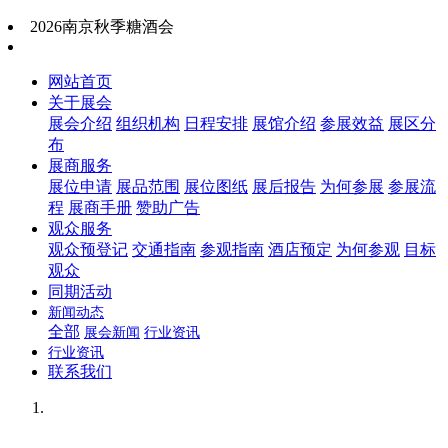
2026南京秋季糖酒会
网站首页
关于展会
展会介绍
组织机构
日程安排
展馆介绍
参展效益
展区分
布
展商服务
展位申请
展品范围
展位图纸
展后报告
为何参展
参展流
程
展商手册
赞助广告
观众服务
观众预登记
交通指南
参观指南
酒店预定
为何参观
目标
观众
同期活动
新闻动态
全部
展会新闻
行业资讯
行业资讯
联系我们