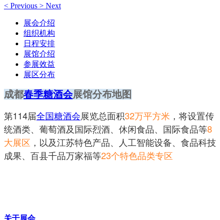
<
Previous
>
Next
展会介绍
组织机构
日程安排
展馆介绍
参展效益
展区分布
成都
春季糖酒会
展馆分布地图
第114届
全国糖酒会
展览总面积
32万平方米
，将设置传
统酒类、葡萄酒及国际烈酒、休闲食品、国际食品等
8
大展区
，以及江苏特色产品、人工智能设备、食品科技
成果、百县千品万家福等
23个特色品类专区
关于展会